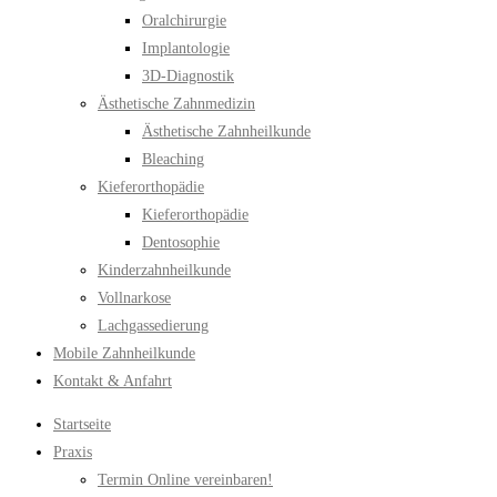
Oralchirurgie
Implantologie
3D-Diagnostik
Ästhetische Zahnmedizin
Ästhetische Zahnheilkunde
Bleaching
Kieferorthopädie
Kieferorthopädie
Dentosophie
Kinderzahnheilkunde
Vollnarkose
Lachgassedierung
Mobile Zahnheilkunde
Kontakt & Anfahrt
Startseite
Praxis
Termin Online vereinbaren!