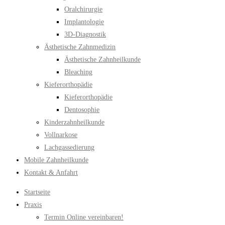
Oralchirurgie
Implantologie
3D-Diagnostik
Ästhetische Zahnmedizin
Ästhetische Zahnheilkunde
Bleaching
Kieferorthopädie
Kieferorthopädie
Dentosophie
Kinderzahnheilkunde
Vollnarkose
Lachgassedierung
Mobile Zahnheilkunde
Kontakt & Anfahrt
Startseite
Praxis
Termin Online vereinbaren!