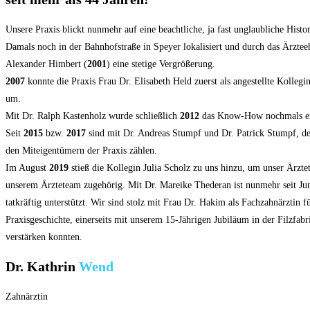
Unsere Praxis blickt nunmehr auf eine beachtliche, ja fast unglaubliche Histo
Damals noch in der Bahnhofstraße in Speyer lokalisiert und durch das Ärztee
Alexander Himbert (
2001
) eine stetige Vergrößerung.
2007
konnte die Praxis Frau Dr. Elisabeth Held zuerst als angestellte Kolleg
um.
Mit Dr. Ralph Kastenholz wurde schließlich
2012
das Know-How nochmals erw
Seit
2015
bzw.
2017
sind mit Dr. Andreas Stumpf und Dr. Patrick Stumpf, d
den Miteigentümern der Praxis zählen.
Im August
2019
stieß die Kollegin Julia Scholz zu uns hinzu, um unser Ärzt
unserem Ärzteteam zugehörig. Mit Dr. Mareike Thederan ist nunmehr seit Ju
tatkräftig unterstützt. Wir sind stolz mit Frau Dr. Hakim als Fachzahnärzti
Praxisgeschichte, einerseits mit unserem 15-Jährigen Jubiläum in der Filzfa
verstärken konnten.
Dr. Kathrin
Wend
Zahnärztin