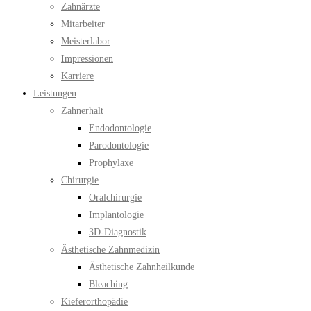
Zahnärzte
Mitarbeiter
Meisterlabor
Impressionen
Karriere
Leistungen
Zahnerhalt
Endodontologie
Parodontologie
Prophylaxe
Chirurgie
Oralchirurgie
Implantologie
3D-Diagnostik
Ästhetische Zahnmedizin
Ästhetische Zahnheilkunde
Bleaching
Kieferorthopädie