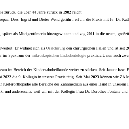
rie zurück, die über 44 Jahre zurück in
1982
reicht.
hepaar Dres. Ingrid und Dieter Wend geführt, erfuhr die Praxis mit Fr. Dr. Ka
in, später als Miteigentümerin hinzugewinnen und zog
2011
in die neuen, großzü
eitert. Er widmet sich als
Oralchirurg
den chirurgischen Fällen und ist seit
2
er im Spektrum der
mikroskopischen Endodontologie
praktiziert, nun auch zwei
eteam im Bereich der Kinderzahnheilkunde weiter zu stärken. Seit Januar bzw. 
ni
2022
die 9. Kollegin in unserer Praxis tätig. Seit Mai
2023
können wir ZA Mar
n für Kieferorthopädie alle Bereiche der Zahnmedizin aus einer Hand in unserem
brik, und andererseits, weil wir mit der Kollegin Frau Dr. Dorothee Fontana un