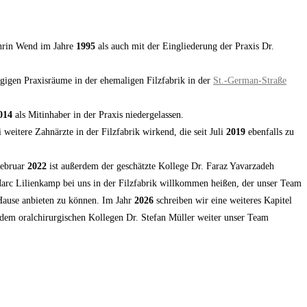
thrin Wend im Jahre
1995
als auch mit der Eingliederung der Praxis Dr.
gigen Praxisräume in der ehemaligen Filzfabrik in der
St.-German-Straße
014
als Mitinhaber in der Praxis niedergelassen.
 weitere Zahnärzte in der Filzfabrik wirkend, die seit Juli
2019
ebenfalls zu
Februar
2022
ist außerdem der geschätzte Kollege Dr. Faraz Yavarzadeh
c Lilienkamp bei uns in der Filzfabrik willkommen heißen, der unser Team
 Hause anbieten zu können. Im Jahr
2026
schreiben wir eine weiteres Kapitel
d dem oralchirurgischen Kollegen Dr. Stefan Müller weiter unser Team