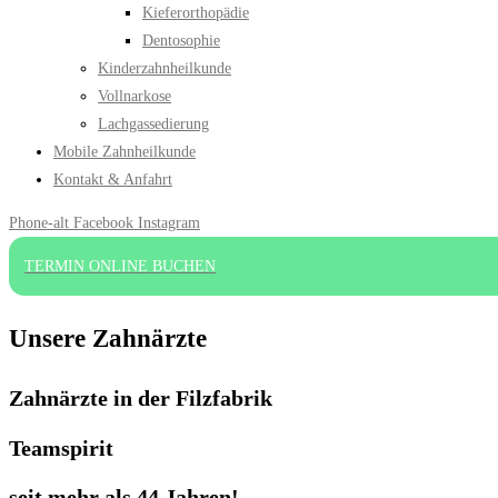
Kieferorthopädie
Dentosophie
Kinderzahnheilkunde
Vollnarkose
Lachgassedierung
Mobile Zahnheilkunde
Kontakt & Anfahrt
Phone-alt
Facebook
Instagram
TERMIN ONLINE BUCHEN
Unsere Zahnärzte
Zahnärzte in der Filzfabrik
Teamspirit
seit mehr als 44 Jahren!